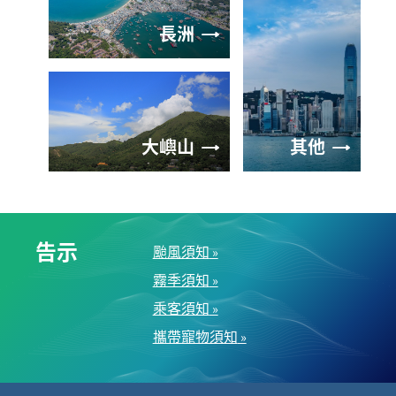
長洲
大嶼山
其他
告示
颱風須知
»
霧季須知
»
乘客須知
»
攜帶寵物須知
»