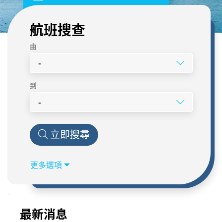
航班搜查
由
-
到
-
出發日期
時間
立即搜尋
今天
現在
任何渡輪
更多選項
高速船
普通渡輪
最新消息