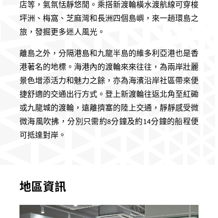
店等，氣氛恬靜悠閒。乘搭新渡輪橫水渡航線可穿梭
坪洲、梅窩、芝麻灣和長洲四個島嶼，來一趟環島之
旅，發掘更多迷人風光。
離島之外，分隔港島和九龍半島的維多利亞港也是香
港著名的地標。海港內的渡輪來來往往，為兩岸壯麗
景色增添活力和魅力之餘，亦為海濱沿岸社區帶來便
捷舒適的交通出行方式。登上新渡輪往返北角至紅磡
或九龍城的渡輪，遠離擠塞的陸上交通，靜靜感受微
微海風吹拂，分別只需約
8
分鐘及約
14
分鐘的船程便
可抵達對岸。
地區資訊