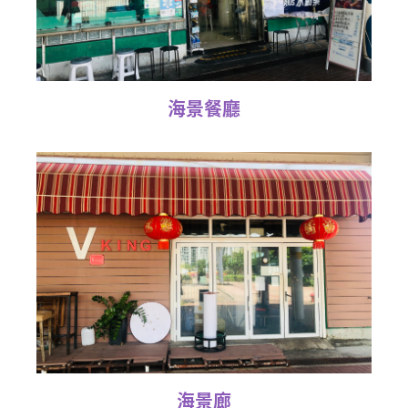
海景餐廳
海景廊