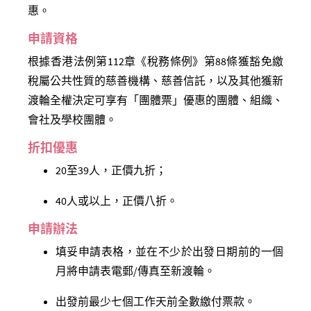
惠。
申請資格
根據香港法例第112章《稅務條例》第88條獲豁免繳
稅屬公共性質的慈善機構、慈善信託，以及其他獲新
渡輪全權決定可享有「團體票」優惠的團體、組織、
會社及學校團體。
折扣優惠
20
至
39
人，正價九折；
40
人或以上，正價八折。
申請辦法
填妥申請表格，並在不少於出發日期前的一個
月將申請表電郵/傳真至新渡輪。
出發前最少七個工作天前全數繳付票款。