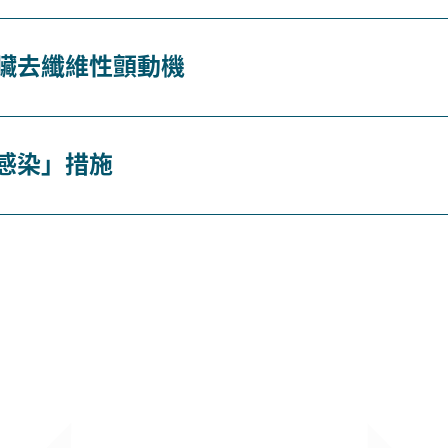
臟去纖維性顫動機
感染」措施