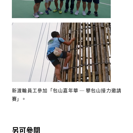
新渡輪員工參加「包山嘉年華 ─ 攀包山接力邀請
賽」。
另可參閱