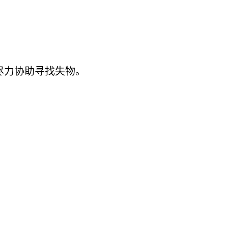
尽
力协助
寻找失物。