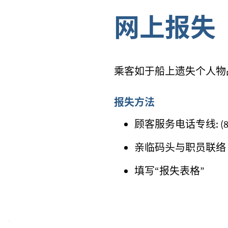
网上报失
乘客如于船上遗失个人物
报失方法
顾客服务电话专线: (852)
亲临码头
与职员联络
填写“报失表格”