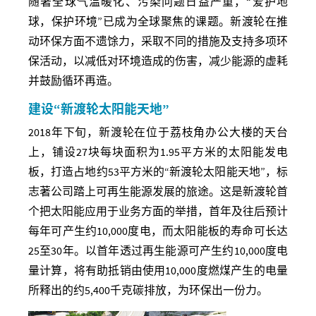
随著全球气温暖化、污染问题日益严重，“爱护地
球，保护环境”已成为全球聚焦的课题。新渡轮在推
动环保方面不遗馀力，采取不同的措施及支持多项环
保活动，以减低对环境造成的伤害，减少能源的虚耗
并鼓励循环再造。
建设“新渡轮太阳能天地”
2018
年下旬，新渡轮在位于荔枝角办公大楼的天台
上，铺设
27
块每块面积为
1.95
平方米的太阳能发电
板，打造占地约
53
平方米的“新渡轮太阳能天地”，标
志著公司踏上可再生能源发展的旅途。这是新渡轮首
个把太阳能应用于业务方面的举措，首年及往后预计
每年可产生约
10,000
度电，而太阳能板的寿命可长达
25
至
30
年。以首年透过再生能源可产生约
10,000
度电
量计算，将有助抵销由使用
10,000
度燃煤产生的电量
所释出的约
5,400
千克碳排放，为环保出一份力。