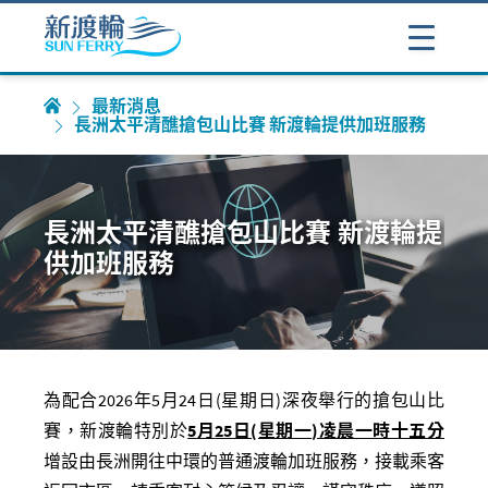
最新消息
長洲太平清醮搶包山比賽 新渡輪提供加班服務
長洲太平清醮搶包山比賽 新渡輪提
供加班服務
為配合
2026
年
5
月
24
日(星期
日
)
深夜舉行的搶包山比
賽，新渡輪特別於
5
月
25
日(星期一)凌晨一時十五分
增設由長洲開往中環的普通渡輪加班服務，接載乘客