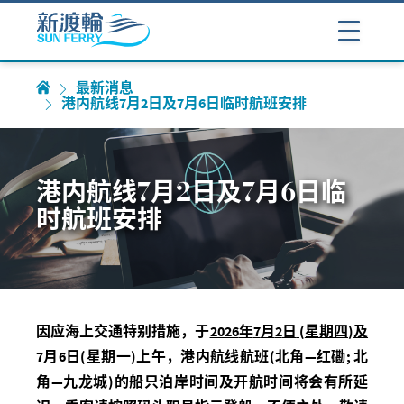
最新消息
港内航线7月2日及7月6日临时航班安排
港内航线7月2日及7月6日临
时航班安排
因应海上交通特别措施，于
2026
年
7
月
2
日
(
星期四
)
及
7
月
6
日
(
星期一
)
上午
，港内航线航班(北角
—红磡; 北
角—九龙城)
的船只泊岸时间及开航时间将会有所延