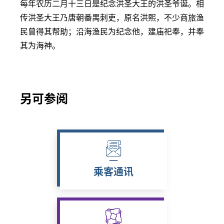
每年农历二月十三日是纪念洪圣大王的洪圣爷诞。相
传洪圣大王乃唐朝番禺刺吏，原名洪熙，不少商旅渔
民曾得其帮助；沿海渔民为纪念他，建庙祀奉，并奉
其为海神。
另可参阅
乘客通讯