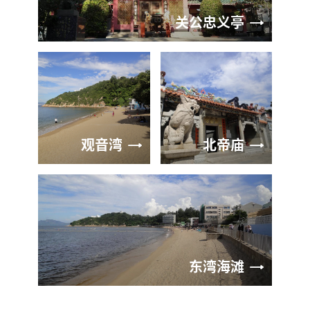
关公忠义亭
观音湾
北帝庙
东湾海滩