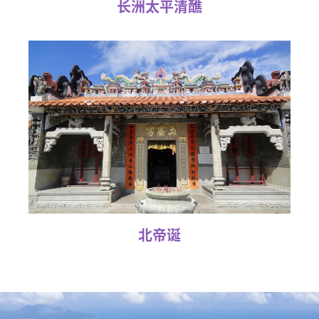
长洲太平清醮
北帝诞