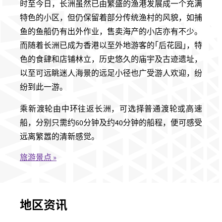
时至今日，长洲虽然已
由繁盛的渔港发展成一个充满
特色的小区，但仍
保留着部
分
传统渔村的风貌
，如捕
鱼的鱼船仍有出外作业，售卖海产的小店亦有不少。
而随着长洲已成为香港以至外地游客的
｢
后花园
｣
，特
色的食肆和店铺林立，历史悠久的庙宇及古迹遗址，
以至可远眺迷人海景的远足小径也广受游人欢迎，纷
纷到此一游。
乘新渡轮由中环
往返
长洲，可选择普通渡轮或高速
船，分别只需约
60
分钟及约
40
分钟的船程，便可感受
远离繁嚣的清新感觉。
旅游景点 »
地区资讯