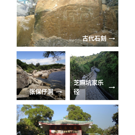
古代石刻
芝麻坑家乐
张保仔洞
径