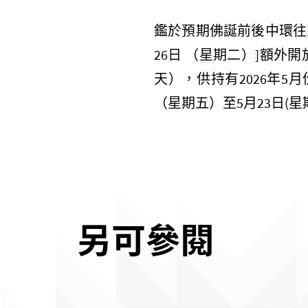
鑑於預期
佛誕前後中環往
26
日
（星期二）
]
額外開
天），供持有
2026
年
5
月
（星期五）至
5
月
23
日
(
星
另可參閱