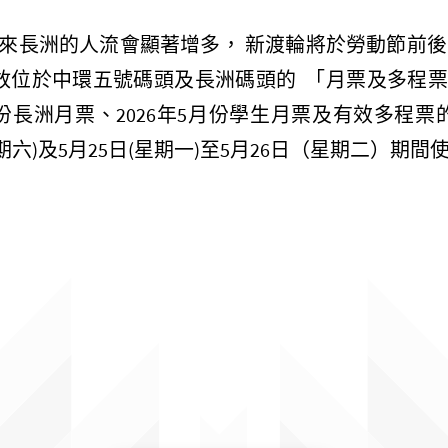
來長洲的人流會顯著增多，
新渡輪將於
勞動節前後
放位於中環五號碼頭及長洲碼頭的
「月票及多程
份長洲月票、
2026
年
5
月份學生月票及有效多程票
期六
)
及
5
月
25
日
(
星期一
)
至
5
月
26
日（星期二）期間