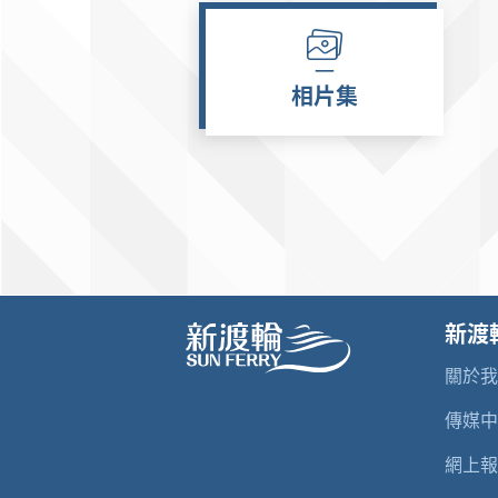
相片集
新渡
關於
傳媒
網上報