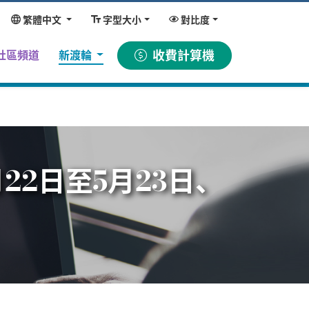
繁體中文
字型大小
對比度
收費計算機
社區頻道
新渡輪
22日至5月23日、