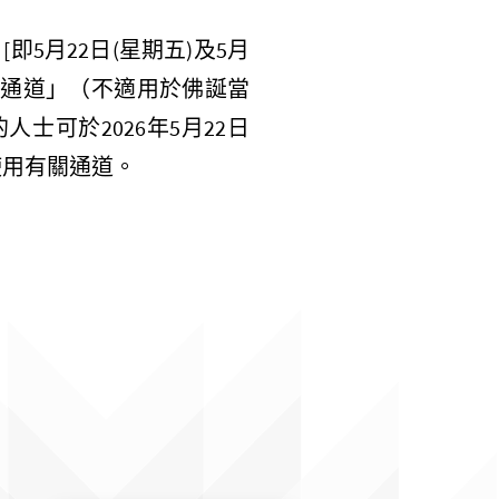
[
即
5
月
22
日
(
星期五
)
及
5
月
票通道」
（不適用於佛誕當
的人士可於
2026
年
5
月
22
日
使用有關通道。