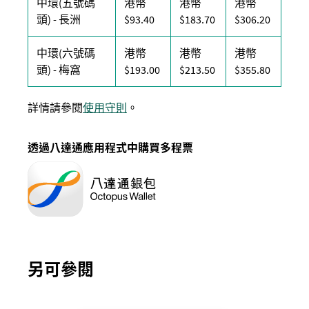
中環(五號碼
港幣
港幣
港幣
港幣 93.4 元
港幣 183.7 元
港幣 306
頭) - 長洲
$93.40
$183.70
$306.20
中環(六號碼
港幣
港幣
港幣
港幣 193 元
港幣 213.5 元
港幣 355
頭) - 梅窩
$193.00
$213.50
$355.80
詳情請參閱
使用守則
。
透過八達通應用程式中購買多程票
另可參閱