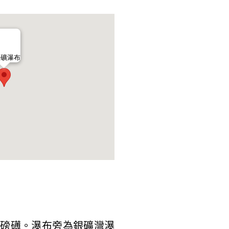
銀礦瀑布
磅礡。瀑布旁為銀礦灣瀑