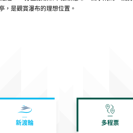
亭，是觀賞瀑布的理想位置。
新渡輪
多程票