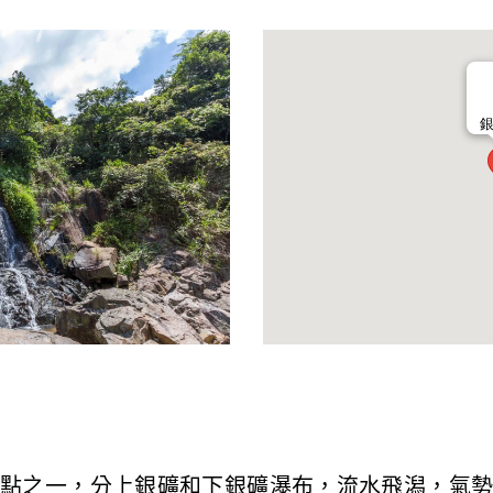
點之一，分上銀礦和下銀礦瀑布，流水飛潟，氣勢