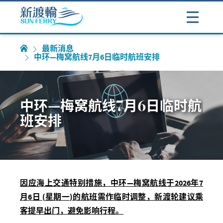
最新消息
中环—梅窝航线7月6日临时航班安排
中环—梅窝航线7月6日临时航
班安排
因应海上交通特别措施，中环—梅窝航线于
2026
年
7
月
6
日
(
星期一
)
的航班需作临时调整，新渡轮建议乘
客提早出门，避免影响行程。