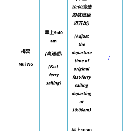
10:00
高速
船航班延
迟开出
)
早上
9:40
(Adjust
am
the
梅窝
departure
(
高速船
)
/
time of
Mui Wo
(Fast-
original
ferry
fast-ferry
sailing)
sailing
departing
at
10:00am)
早上
10:40