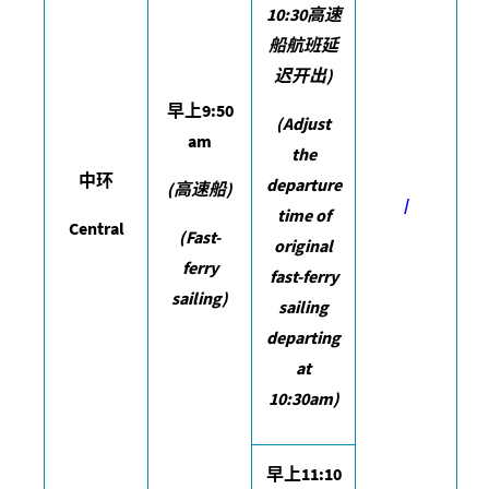
10:30
高速
船航班延
迟开出
)
早上
9:50
(Adjust
am
the
中环
departure
(
高速船
)
/
time of
Central
(Fast-
original
ferry
fast-ferry
sailing)
sailing
departing
at
10:30am)
早上
11:10