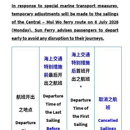
In response to special marine transport measures,
temporary adjustments will be made to the sailings
of the Central –
Mui Wo ferry route on 6 July 2026
(Monday). Sun Ferry advises passengers to depart
early to avoid any disruption to their journeys.
海上交通
海上交通
特别措施
特别措施
后
首班开
前
最后开
出之航班
出之航班
*
Departure
航班开出
取消之航
Departure
Time of
班
Time of
之地点
the Last
the First
Sailing
Cancelled
Departure
Sailing
Before
Sailings