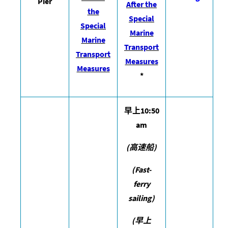
Pier
After the
the
Special
Special
Marine
Marine
Transport
Transport
Measures
Measures
*
早上
10:50
am
(
高速船
)
(Fast-
ferry
sailing)
(
早上