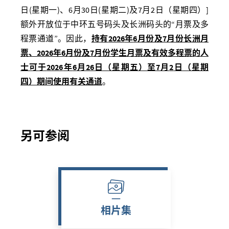
日
(
星期一
)
、
6
月
30
日
(
星期二
)
及
7
月
2
日（星期四）
]
额外开放位于中环五号码头及长洲码头的“月票及多
程票通道”。因此，
持有
2026
年
6
月份及
7
月份长洲月
票、
2026
年
6
月份及
7
月份学生月票及有效多程票的人
士可于
2026
年
6
月
26
日（星期五）至
7
月
2
日（星期
四）期间使用有关通道
。
另可参阅
相片集