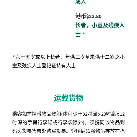
成人
港币 23.8 元
港币$23.80
长者，小童及残疾人
士 *
* 六十五岁或以上长者、年满三岁至未满十二岁之小
童及残疾人士登记证持有人士
运载货物
乘客如需携带物品登船(体积少于32吋阔 x 23吋高 x 12
吋深的手提行李喼或行李袋除外)，须携同该物品到
码头货票售票处购买货票。登船后须将物品存放在指