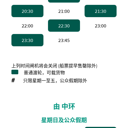
下午8:30，普通渡轮 。备注：普通渡轮，
下午9:00，高速船
下午9:
20:30
21:00
21:30
下午10:00，高速船
下午10:30，普通渡轮 
下午11:
22:00
22:30
23:00
下午11:30，普通渡轮 。备注：普通渡轮
下午11:45，高速船
23:30
23:45
上列时间闸机将会关闭 (船票提早售罄除外)
普通渡轮，可载货物
#
只限星期一至五，公众假期除外
由 中环
星期日及公众假期